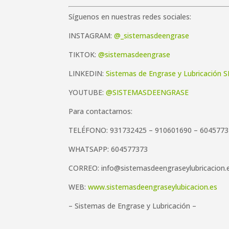
Síguenos en nuestras redes sociales:
INSTAGRAM:
@_sistemasdeengrase
TIKTOK:
@sistemasdeengrase
LINKEDIN:
Sistemas de Engrase y Lubricación S
YOUTUBE:
@SISTEMASDEENGRASE
Para contactarnos:
TELÉFONO: 931732425 – 910601690 – 604577
WHATSAPP: 604577373
CORREO: info@sistemasdeengraseylubricacion.
WEB:
www.sistemasdeengraseylubicacion.es
– Sistemas de Engrase y Lubricación –