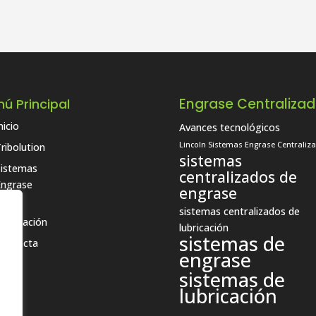
Engrase Centraliza
ú Principal
nicio
Avances tecnológicos
Lincoln Sistemas Engrase Centraliz
ribolution
sistemas
Sistemas
centralizados de
Engrase
engrase
Blog
sistemas centralizados de
ubricación
lubricación
sistemas de
Contacta
engrase
sistemas de
lubricación