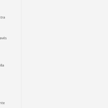
l
stra
ravés
lla
ente