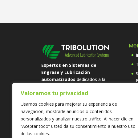
Men
I
T
Expertos en Sistemas de
Engrase y Lubricación
automatizados
dedicados a la
mejora, desarrollo y
Valoramos tu privacidad
mantenimiento del engrase
L
industrial. Disponemos de
Usamos cookies para mejorar su experiencia de
personal altamente cualificado al
navegación, mostrarle anuncios o contenidos
servicio del cliente, en constante
personalizados y analizar nuestro tráfico. Al hacer clic en
formación para dar servicio a las
“Aceptar todo” usted da su consentimiento a nuestro uso
necesidades actuales y futuras de
de las cookies.
su industria.