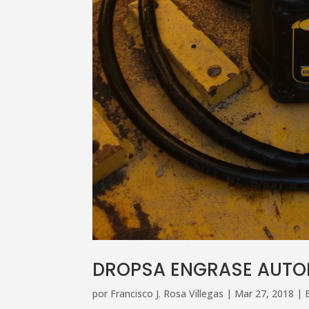
DROPSA ENGRASE AUT
por
Francisco J. Rosa Villegas
|
Mar 27, 2018
|