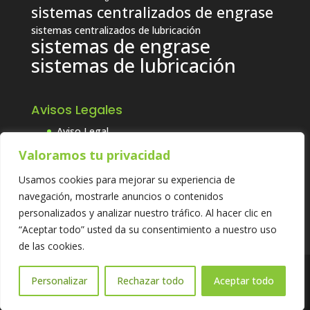
sistemas centralizados de engrase
sistemas centralizados de lubricación
sistemas de engrase
sistemas de lubricación
Avisos Legales
Aviso Legal
Política de Calidad, Seguridad y
Valoramos tu privacidad
Medioambiental
Usamos cookies para mejorar su experiencia de
Política de Cookies
navegación, mostrarle anuncios o contenidos
Política de Privacidad
personalizados y analizar nuestro tráfico. Al hacer clic en
“Aceptar todo” usted da su consentimiento a nuestro uso
de las cookies.
2016 © TRIBOLUTION SPAIN. Sistemas de Lubricación
Personalizar
Rechazar todo
Aceptar todo
y Engrase Centralizados.