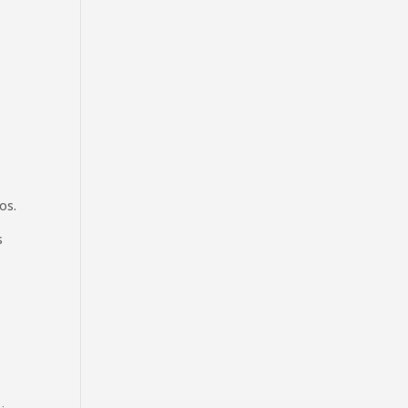
os.
s