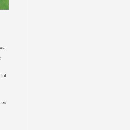
os.
s
ial
cios